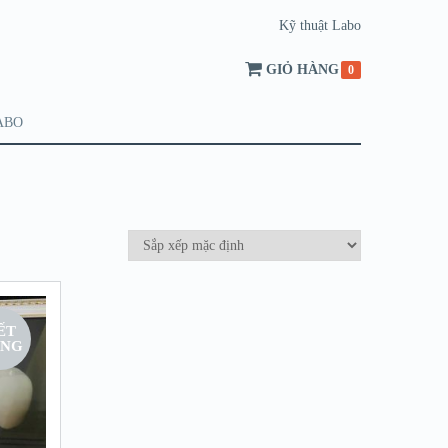
Kỹ thuật Labo
GIỎ HÀNG
0
ABO
ẾT
NG