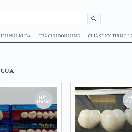
LIỆU NHA KHOA
TRA CỨU ĐƠN HÀNG
CHIA SẺ KỸ THUẬT L
 CỬA
HẾT
H
HÀNG
HÀ