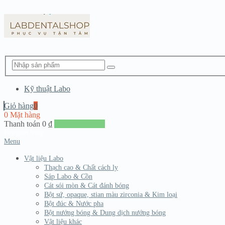
Kỹ thuật Labo
Giỏ hàng
0
0 Mặt hàng
Thanh toán
0
₫
Đến giang hàng
Menu
Vật liệu Labo
Thạch cao & Chất cách ly
Sáp Labo & Cồn
Cát sói mòn & Cát đánh bóng
Bột sứ, opaque, stian màu zirconia & Kim loại
Bột đúc & Nước pha
Bột nướng bóng & Dung dịch nướng bóng
Vật liệu khác