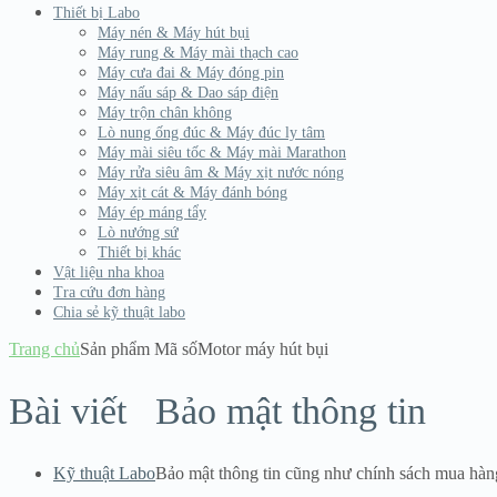
Thiết bị Labo
Máy nén & Máy hút bụi
Máy rung & Máy mài thạch cao
Máy cưa đai & Máy đóng pin
Máy nấu sáp & Dao sáp điện
Máy trộn chân không
Lò nung ống đúc & Máy đúc ly tâm
Máy mài siêu tốc & Máy mài Marathon
Máy rửa siêu âm & Máy xịt nước nóng
Máy xịt cát & Máy đánh bóng
Máy ép máng tẩy
Lò nướng sứ
Thiết bị khác
Vật liệu nha khoa
Tra cứu đơn hàng
Chia sẻ kỹ thuật labo
Trang chủ
Sản phẩm Mã số
Motor máy hút bụi
Bài viết
Bảo mật thông tin
Kỹ thuật Labo
Bảo mật thông tin cũng như chính sách mua hàn