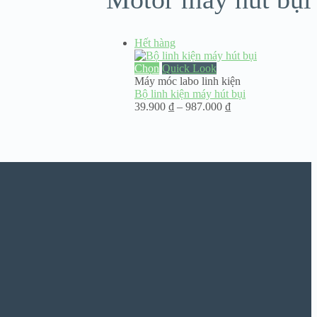
Hết hàng
Chọn
Quick Look
Máy móc labo linh kiện
Bộ linh kiện máy hút bụi
Khoảng
39.900
₫
–
987.000
₫
giá:
từ
39.900 ₫
đến
987.000 ₫