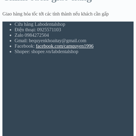
Giao hàng hỏa tốc tới các tỉnh thành nếu khách cần gấp
Cửa hàng Labodentalshop
Điện thoại: 0925571103
Zalo 0984272504
Gmail: bequyenkhoaitay@gmail.com
Facebook:
facebook.com/camquyen1996
Shopee: shopee.vn/labdentalshop