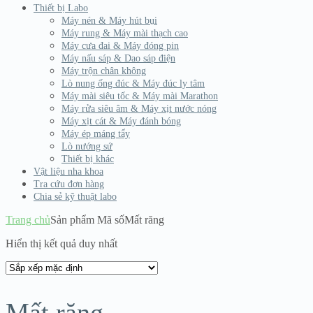
Thiết bị Labo
Máy nén & Máy hút bụi
Máy rung & Máy mài thạch cao
Máy cưa đai & Máy đóng pin
Máy nấu sáp & Dao sáp điện
Máy trộn chân không
Lò nung ống đúc & Máy đúc ly tâm
Máy mài siêu tốc & Máy mài Marathon
Máy rửa siêu âm & Máy xịt nước nóng
Máy xịt cát & Máy đánh bóng
Máy ép máng tẩy
Lò nướng sứ
Thiết bị khác
Vật liệu nha khoa
Tra cứu đơn hàng
Chia sẻ kỹ thuật labo
Trang chủ
Sản phẩm Mã số
Mất răng
Hiển thị kết quả duy nhất
Mất răng