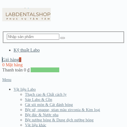
Kỹ thuật Labo
Giỏ hàng
0
0 Mặt hàng
Thanh toán
0
₫
Đến giang hàng
Menu
Vật liệu Labo
Thạch cao & Chất cách ly
Sáp Labo & Cồn
Cát sói mòn & Cát đánh bóng
Bột sứ, opaque, stian màu zirconia & Kim loại
Bột đúc & Nước pha
Bột nướng bóng & Dung dịch nướng bóng
Vật liệu khác