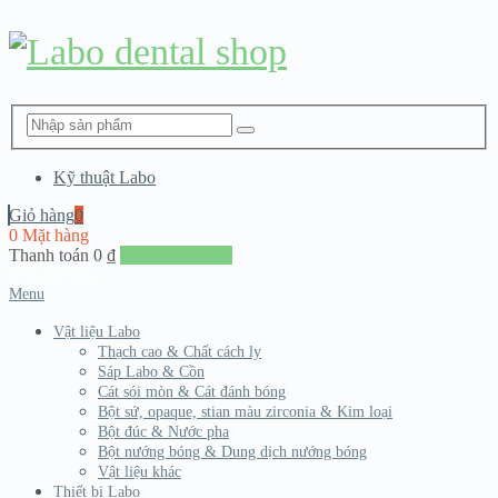
Kỹ thuật Labo
Giỏ hàng
0
0 Mặt hàng
Thanh toán
0
₫
Đến giang hàng
Menu
Vật liệu Labo
Thạch cao & Chất cách ly
Sáp Labo & Cồn
Cát sói mòn & Cát đánh bóng
Bột sứ, opaque, stian màu zirconia & Kim loại
Bột đúc & Nước pha
Bột nướng bóng & Dung dịch nướng bóng
Vật liệu khác
Thiết bị Labo