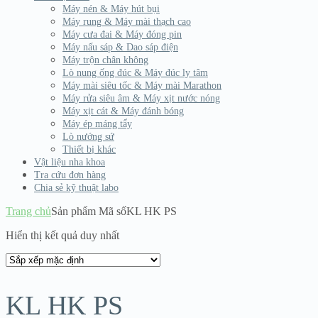
Máy nén & Máy hút bụi
Máy rung & Máy mài thạch cao
Máy cưa đai & Máy đóng pin
Máy nấu sáp & Dao sáp điện
Máy trộn chân không
Lò nung ống đúc & Máy đúc ly tâm
Máy mài siêu tốc & Máy mài Marathon
Máy rửa siêu âm & Máy xịt nước nóng
Máy xịt cát & Máy đánh bóng
Máy ép máng tẩy
Lò nướng sứ
Thiết bị khác
Vật liệu nha khoa
Tra cứu đơn hàng
Chia sẻ kỹ thuật labo
Trang chủ
Sản phẩm Mã số
KL HK PS
Hiển thị kết quả duy nhất
KL HK PS