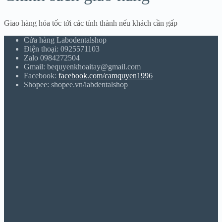
Giao hàng hỏa tốc tới các tỉnh thành nếu khách cần gấp
Cửa hàng Labodentalshop
Điện thoại: 0925571103
Zalo 0984272504
Gmail: bequyenkhoaitay@gmail.com
Facebook:
facebook.com/camquyen1996
Shopee: shopee.vn/labdentalshop