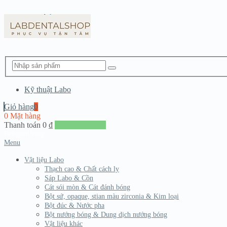
Kỹ thuật Labo
Giỏ hàng
0
0 Mặt hàng
Thanh toán
0
₫
Đến giang hàng
Menu
Vật liệu Labo
Thạch cao & Chất cách ly
Sáp Labo & Cồn
Cát sói mòn & Cát đánh bóng
Bột sứ, opaque, stian màu zirconia & Kim loại
Bột đúc & Nước pha
Bột nướng bóng & Dung dịch nướng bóng
Vật liệu khác