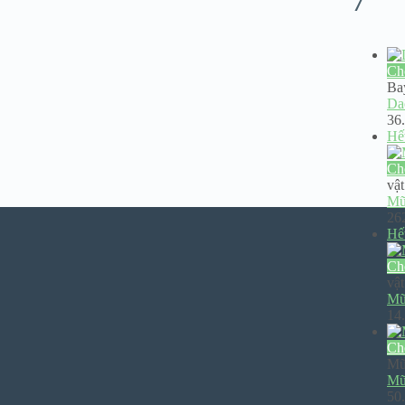
Ch
Ba
Dao
36
Hế
Ch
vật
Mũi
26
Hế
Ch
vật
Mũ
14
Ch
Mũ
Mũ
50