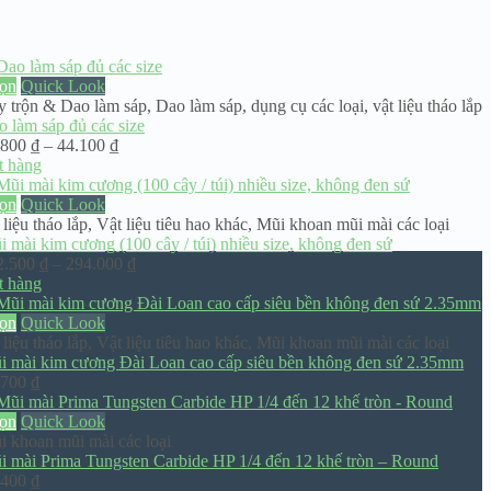
ọn
Quick Look
y trộn & Dao làm sáp
,
Dao làm sáp, dụng cụ các loại
,
vật liệu tháo lắp
 làm sáp đủ các size
Khoảng
.800
₫
–
44.100
₫
giá:
t hàng
từ
36.800 ₫
ọn
Quick Look
đến
 liệu tháo lắp
,
Vật liệu tiêu hao khác
,
Mũi khoan mũi mài các loại
44.100 ₫
 mài kim cương (100 cây / túi) nhiều size, không đen sứ
Khoảng
2.500
₫
–
294.000
₫
giá:
t hàng
từ
262.500 ₫
ọn
Quick Look
đến
 liệu tháo lắp
,
Vật liệu tiêu hao khác
,
Mũi khoan mũi mài các loại
294.000 ₫
i mài kim cương Đài Loan cao cấp siêu bền không đen sứ 2.35mm
.700
₫
ọn
Quick Look
i khoan mũi mài các loại
i mài Prima Tungsten Carbide HP 1/4 đến 12 khế tròn – Round
.400
₫