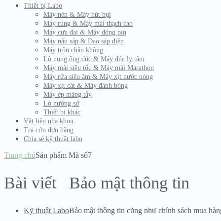
Thiết bị Labo
Máy nén & Máy hút bụi
Máy rung & Máy mài thạch cao
Máy cưa đai & Máy đóng pin
Máy nấu sáp & Dao sáp điện
Máy trộn chân không
Lò nung ống đúc & Máy đúc ly tâm
Máy mài siêu tốc & Máy mài Marathon
Máy rửa siêu âm & Máy xịt nước nóng
Máy xịt cát & Máy đánh bóng
Máy ép máng tẩy
Lò nướng sứ
Thiết bị khác
Vật liệu nha khoa
Tra cứu đơn hàng
Chia sẻ kỹ thuật labo
Trang chủ
Sản phẩm Mã số
7
Bài viết
Bảo mật thông tin
Kỹ thuật Labo
Bảo mật thông tin cũng như chính sách mua hàn