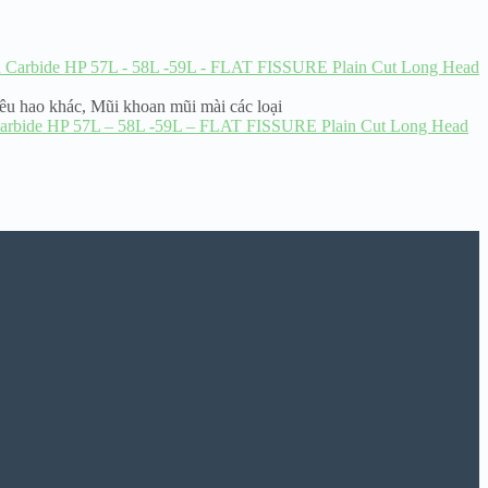
iêu hao khác
,
Mũi khoan mũi mài các loại
Carbide HP 57L – 58L -59L – FLAT FISSURE Plain Cut Long Head