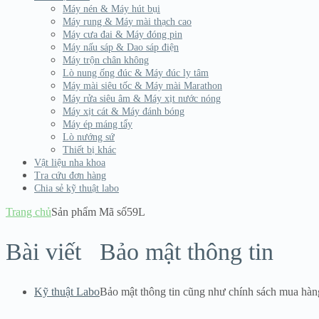
Máy nén & Máy hút bụi
Máy rung & Máy mài thạch cao
Máy cưa đai & Máy đóng pin
Máy nấu sáp & Dao sáp điện
Máy trộn chân không
Lò nung ống đúc & Máy đúc ly tâm
Máy mài siêu tốc & Máy mài Marathon
Máy rửa siêu âm & Máy xịt nước nóng
Máy xịt cát & Máy đánh bóng
Máy ép máng tẩy
Lò nướng sứ
Thiết bị khác
Vật liệu nha khoa
Tra cứu đơn hàng
Chia sẻ kỹ thuật labo
Trang chủ
Sản phẩm Mã số
59L
Bài viết
Bảo mật thông tin
Kỹ thuật Labo
Bảo mật thông tin cũng như chính sách mua hàn