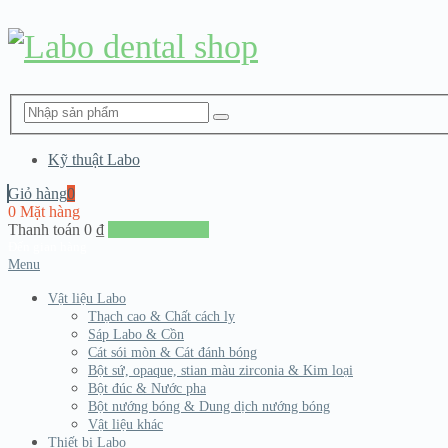
Kỹ thuật Labo
Giỏ hàng
0
0 Mặt hàng
Thanh toán
0
₫
Đến giang hàng
Menu
Vật liệu Labo
Thạch cao & Chất cách ly
Sáp Labo & Cồn
Cát sói mòn & Cát đánh bóng
Bột sứ, opaque, stian màu zirconia & Kim loại
Bột đúc & Nước pha
Bột nướng bóng & Dung dịch nướng bóng
Vật liệu khác
Thiết bị Labo