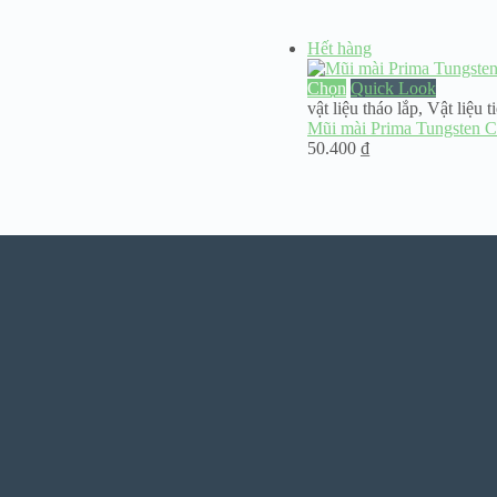
Hết hàng
Chọn
Quick Look
vật liệu tháo lắp
,
Vật liệu t
Mũi mài Prima Tungsten 
50.400
₫