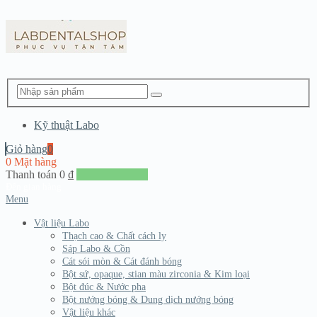
Kỹ thuật Labo
Giỏ hàng
0
0 Mặt hàng
Thanh toán
0
₫
Đến giang hàng
Menu
Vật liệu Labo
Thạch cao & Chất cách ly
Sáp Labo & Cồn
Cát sói mòn & Cát đánh bóng
Bột sứ, opaque, stian màu zirconia & Kim loại
Bột đúc & Nước pha
Bột nướng bóng & Dung dịch nướng bóng
Vật liệu khác