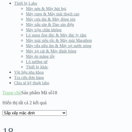
Thiết bị Labo
Máy nén & Máy hút bụi
Máy rung & Máy mài thạch cao
Máy cưa đai & Máy đóng pin
Máy nấu sáp & Dao sáp điện
Máy trộn chân không
Lò nung ống đúc & Máy đúc ly tâm
Máy mài siêu tốc & Máy mài Marathon
Máy rửa siêu âm & Máy xịt nước nóng
Máy xịt cát & Máy đánh bóng
Máy ép máng tẩy
Lò nướng sứ
Thiết bị khác
Vật liệu nha khoa
Tra cứu đơn hàng
Chia sẻ kỹ thuật labo
Trang chủ
Sản phẩm Mã số
18
Hiển thị tất cả 2 kết quả
18