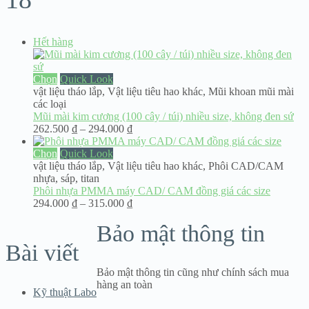
Hết hàng
Chọn
Quick Look
vật liệu tháo lắp
,
Vật liệu tiêu hao khác
,
Mũi khoan mũi mài
các loại
Mũi mài kim cương (100 cây / túi) nhiều size, không đen sứ
Khoảng
262.500
₫
–
294.000
₫
giá:
từ
Chọn
Quick Look
262.500 ₫
vật liệu tháo lắp
,
Vật liệu tiêu hao khác
,
Phôi CAD/CAM
đến
nhựa, sáp, titan
294.000 ₫
Phôi nhựa PMMA máy CAD/ CAM đồng giá các size
Khoảng
294.000
₫
–
315.000
₫
giá:
Bảo mật thông tin
từ
294.000 ₫
Bài viết
đến
315.000 ₫
Bảo mật thông tin cũng như chính sách mua
hàng an toàn
Kỹ thuật Labo